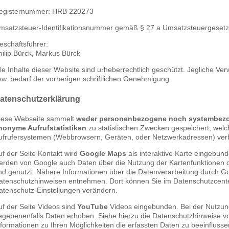
egisternummer: HRB 220273
msatzsteuer-Identifikationsnummer gemäß § 27 a Umsatzsteuergeset
eschäftsführer:
hilip Bürck, Markus Bürck
lle Inhalte dieser Website sind urheberrechtlich geschützt. Jegliche Ve
sw. bedarf der vorherigen schriftlichen Genehmigung.
atenschutzerklärung
iese Webseite sammelt
weder personenbezogene noch systembez
nonyme Aufrufstatistiken
zu statistischen Zwecken gespeichert, wel
ufrufersystemen (Webbrowsern, Geräten, oder Netzwerkadressen) ve
uf der Seite Kontakt wird
Google Maps
als interaktive Karte eingebun
erden von Google auch Daten über die Nutzung der Kartenfunktionen d
nd genutzt. Nähere Informationen über die Datenverarbeitung durch G
atenschutzhinweisen entnehmen. Dort können Sie im Datenschutzcente
atenschutz-Einstellungen verändern.
uf der Seite Videos sind
YouTube
Videos eingebunden. Bei der Nutzu
egebenenfalls Daten erhoben. Siehe hierzu die Datenschutzhinweise vo
nformationen zu Ihren Möglichkeiten die erfassten Daten zu beeinflusse