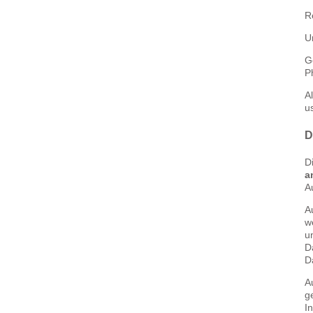
R
U
G
P
A
u
D
D
a
A
A
w
u
D
D
A
g
I