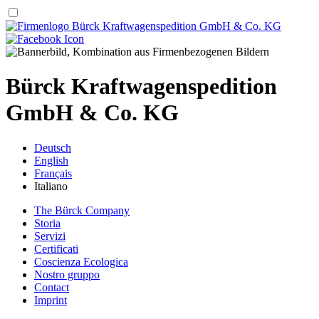
Bürck Kraftwagenspedition
GmbH & Co. KG
Deutsch
English
Français
Italiano
The Bürck Company
Storia
Servizi
Certificati
Coscienza Ecologica
Nostro gruppo
Contact
Imprint