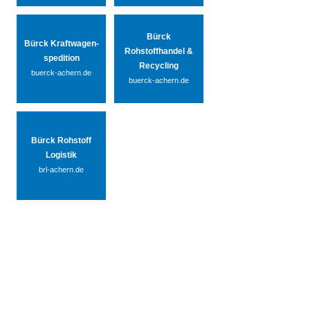
Bürck
Bürck Kraftwagen-
Rohstoffhandel &
spedition
Recycling
buerck-achern.de
buerck-achern.de
Bürck Rohstoff
Logistik
brl-achern.de